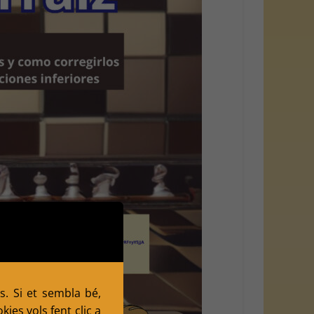
s. Si et sembla bé,
ies vols fent clic a