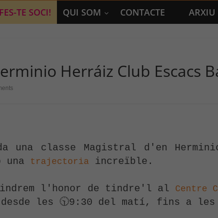
FES-TE SOCI!
QUI SOM
CONTACTE
ARXIU
erminio Herráiz Club Escacs Ba
ents
da una classe Magistral d'en Herminio
b una 
 increïble.
trajectoria
tindrem l'honor de tindre'l al 
Centre 
desde les 🕥9:30 del matí, fins a les