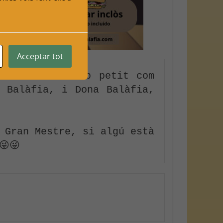
Acceptar tot
t sent un club petit com 
 Balàfia, i Dona Balàfia, 
 Gran Mestre, si algú està 
😜😜