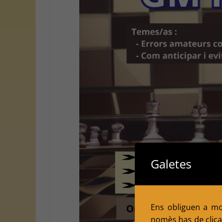
Galetes
Ens obliguen a mol
nomès has de clicar