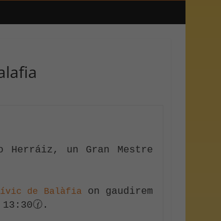
lafia
 Herráiz, un Gran Mestre 
 on gaudirem 
Cívic de Balàfia
 13:30🕜.