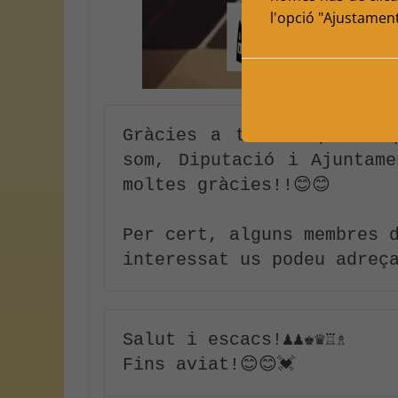
l'opció "Ajustamen
Gràcies a tothom que fa 
som, Diputació i Ajuntame
moltes gràcies!!😊😊
Per cert, alguns membres d
interessat us podeu adreça
Salut i escacs!♟♟♚♛♖♗
Fins aviat!😊😊💓