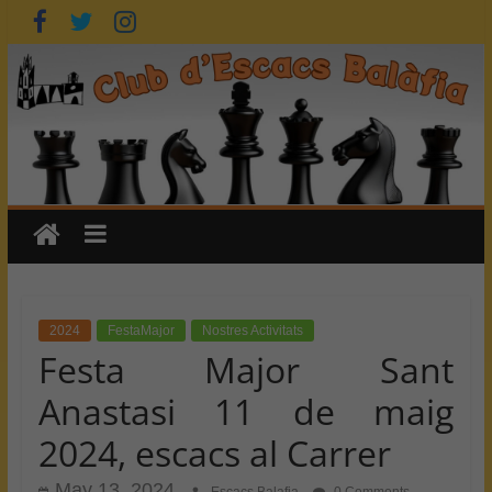
Skip
to
content
2024
FestaMajor
Nostres Activitats
Festa Major Sant
Anastasi 11 de maig
2024, escacs al Carrer
May 13, 2024