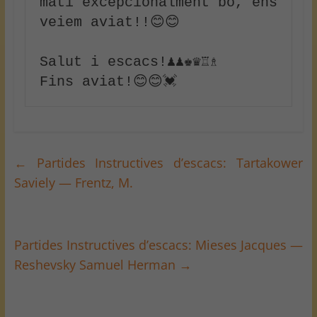
matí excepcionalment bó, ens 
veiem aviat!!😊😊

Salut i escacs!♟♟♚♛♖♗

Fins aviat!😊😊💓
←
Partides Instructives d’escacs: Tartakower
Saviely — Frentz, M.
Partides Instructives d’escacs: Mieses Jacques —
Reshevsky Samuel Herman
→