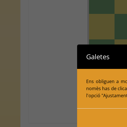
Galetes
Ens obliguen a mol
nomès has de clicar
l'opció "Ajustamen