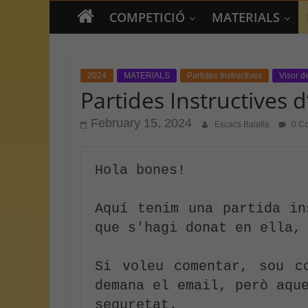
COMPETICIÓ
MATERIALS
2024
MATERIALS
Partides Instructives
Visor d
Partides Instructives 
February 15, 2024
Escacs Balafia
0 C
Hola bones!

Aquí tenim una partida in
que s'hagi donat en ella, 
Si voleu comentar, sou c
demana el email, però aque
seguretat.
