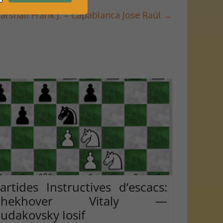
Marshall Frank J. – Capablanca Jose Raúl
→
artides Instructives d’escacs:
Chekhover Vitaly —
udakovsky Iosif