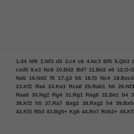
1.
d4
Nf6
2.
Nf3
d5
3.
c4
c6
4.
Nc3
Bf5
5.
Qb3
cxd5
9.
e3
Nc6
10.
Bd2
Bd7
11.
Be2
e6
12.
O-
Na5
16.
Nd2
f5
17.
g3
b5
18.
f3
Nc4
19.
Bxc4
23.
Kf2
Ra4
24.
Ke3
Rca8
25.
Rab1
h6
26.
Nf
Raa8
30.
Ng2
Rg4
31.
Rg1
Rag8
32.
Be1
b4
3
36.
Kf2
h5
37.
Ra7
Bxg2
38.
Rxg2
h4
39.
Bxh
42.
Kf2
Rb3
43.
Bg5+
Kg6
44.
Re7
Rxb2+
45.
Kf