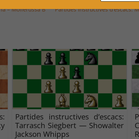
fia – Mollerussa B
Partides Instructives d’escacs: 
s:
Partides instructives d’escacs:
P
ky
Tarrasch Siegbert — Showalter
Jackson Whipps
R