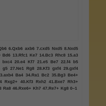
Qb6
6.
Qxb6
axb6
7.
cxd5
Nxd5
8.
Nxd5
O
Bd6
13.
Rfc1
Ke7
14.
Bc3
Rhc8
15.
a3
bxc4
20.
e4
Kf7
21.
e5
Be7
22.
f4
b5
3
g5
27.
Ne1
Rg8
28.
Kf3
gxf4
29.
gxf4
3.
axb4
Ba4
34.
Ra1
Bc2
35.
Bg3
Be4+
4
Rxg2+
40.
Kf3
Rxh2
41.
Bxe7
Rh3+
3
Ra8
46.
Rxe6+
Kh7
47.
Re7+
Kg8
0–1