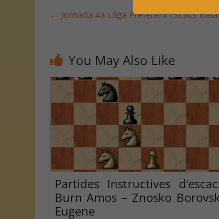
←
Jornada 4a Lliga Preferent Escacs Bala
You May Also Like
Partides Instructives d’escac
Burn Amos – Znosko Borovs
Eugene