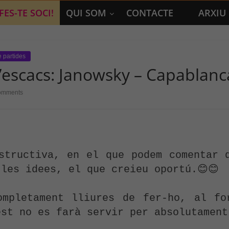
FES-TE SOCI!
QUI SOM
CONTACTE
ARXIU
e partides
d’escacs: Janowsky – Capablanc
omments
structiva, en el que podem comentar q
les idees, el que creieu oportú.😊😊

ompletament lliures de fer-ho, al for
st no es farà servir per absolutament