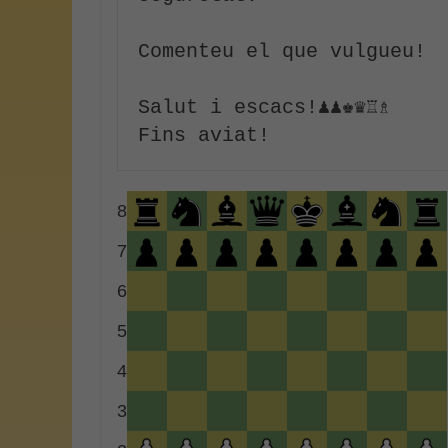
Comenteu el que vulgueu!

Salut i escacs!♟♟♚♛♖♗

8
7
6
5
4
3