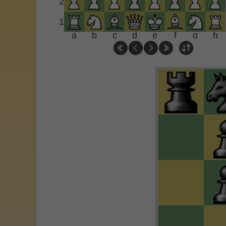
2
1
a
b
c
d
e
f
g
h