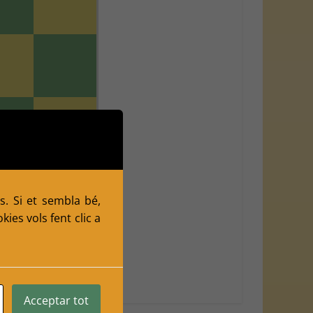
s. Si et sembla bé,
ies vols fent clic a
Acceptar tot