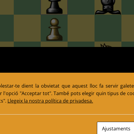
estar-te dient la obvietat que aquest lloc fa servir galete
 l'opció "Acceptar tot". També pots elegir quin tipus de cook
ts".
Llegeix la nostra política de privadesa.
Ajustaments