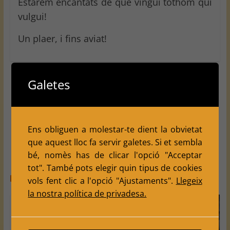
Estarem encantats de que vingui tothom qui
vulgui!
Un plaer, i fins aviat!
Galetes
←
Bellpuig Ronda 7 Provincial Lleida 2022
Open Escacs Lleida Desembre 2022 Ronda 1
→
Ens obliguen a molestar-te dient la obvietat
que aquest lloc fa servir galetes. Si et sembla
bé, nomès has de clicar l'opció "Acceptar
tot". També pots elegir quin tipus de cookies
You May Also Like
vols fent clic a l'opció "Ajustaments".
Llegeix
la nostra política de privadesa.
Festa
Major de