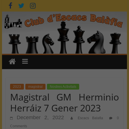
Skip
to
content
2023
magistral
Nostres Activitats
Magistral GM Herminio
Herráiz 7 Gener 2023
December 2, 2022
Escacs Balafia
0
Comments