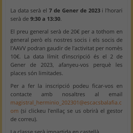
La data serà el
7 de Gener de 2023
i l’horari
serà de
9:30 a 13:30
.
El preu general serà de 20€ per a tothom en
general però els nostres socis i els socis de
l’AAVV podran gaudir de l’activitat per nomès
10€. La data límit d’inscripció és el 2 de
Gener de 2023, afanyeu-vos perquè les
places són limitades.
Per a fer la inscripció podeu ficar-vos en
contacte amb nosaltres al email
magistral_herminio_202301@escacsbalafia.c
om
(si clickeu l’enllaç se us obrirà el gestor
de correu).
La classe serà impartida en castellà.