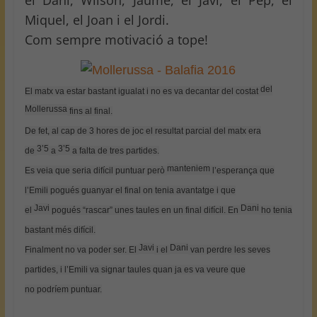
el Dani, Wilson, Jaume, el Javi, el Pep, el
Miquel, el Joan i el Jordi.
Com sempre motivació a tope!
del
El matx va estar bastant igualat i no es va decantar del costat
Mollerussa
fins al final.
De fet, al cap de 3 hores de joc el resultat parcial del matx era
3’5
3’5
de
a
a falta de tres partides.
manteniem
Es veia que seria difícil puntuar però
l’esperança
que
l’Emili
pogués
guanyar el final on tenia
avantatge
i que
Javi
Dani
el
pogués
“rascar” unes taules en un final difícil. En
ho tenia
bastant més difícil.
Javi
Dani
Finalment no va poder ser. El
i el
van perdre les seves
partides, i l’Emili va signar taules quan ja es va veure que
no
podríem
puntuar.