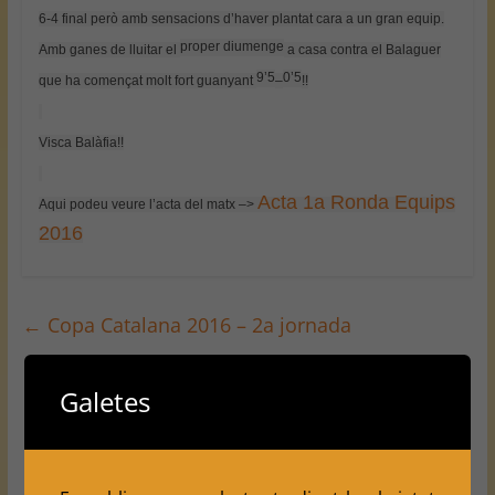
6-4 final però amb sensacions d’haver plantat cara a un gran equip.
proper diumenge
Amb ganes de lluitar el
a casa contra el Balaguer
9’5
0’5
que ha començat molt fort guanyant
–
!!
Visca Balàfia!!
Acta 1a Ronda Equips
Aqui podeu veure l’acta del matx –>
2016
←
Copa Catalana 2016 – 2a jornada
Galetes
Lliga Escacs 2016 — Ronda 3
→