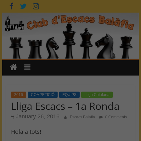
Skip
to
content
2016
COMPETICIÓ
EQUIPS
Lliga Catalana
Lliga Escacs – 1a Ronda
January 26, 2016
Escacs Balafia
0 Comments
Hola a tots!