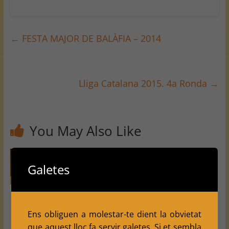
←
FESTA MAJOR DE BALÀFIA – 2014
Lliga Catalana 2015. 4a Ronda
→
You May Also Like
Resultats
Bellpuig
Galetes
3ª ronda
Ronda 7
Campion
Provincial
Torneig
at
Lleida
d’escacs
Ens obliguen a molestar-te dient la obvietat
Provincial
2022
de la
que aquest lloc fa servir galetes. Si et sembla