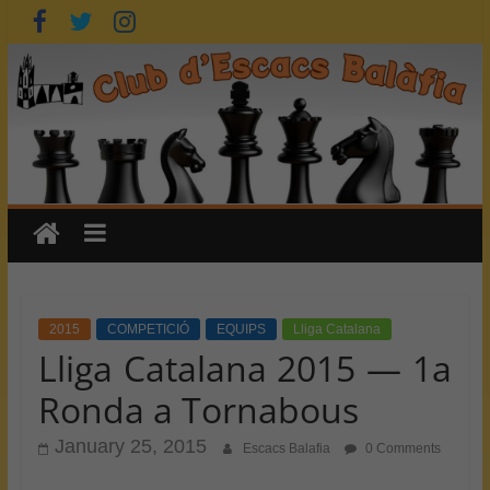
Skip
to
content
2015
COMPETICIÓ
EQUIPS
Lliga Catalana
Lliga Catalana 2015 — 1a
Ronda a Tornabous
January 25, 2015
Escacs Balafia
0 Comments