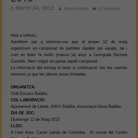
March 24, 2013
Escacs Balafia
0 Comments
Hola a tothom
,
Aprofitem per a informar-vos que el proper 12 de maig
organitzem un campionat de partides ràpides per equips, tal i
com es feien fa molts (massa ja) anys a l’avinguda Doctora
Castells. Hem volgut recuperar aquell campionat.
La informació del torneig la teniu a continuació, feu les vostres
reserves ja que les places estan limitades.
ORGANITZA:
Club Escacs Balàfia
COL·LABORACIÓ:
Ajuntament de Lleida, AAVV Balàfia, Associació Dona Balàfia
DIA DE JOC:
Diumenge 12 de Maig 2013
LLOC:
A l’aire lliure. Carrer Lérida de Colombia . Al costat del Centre