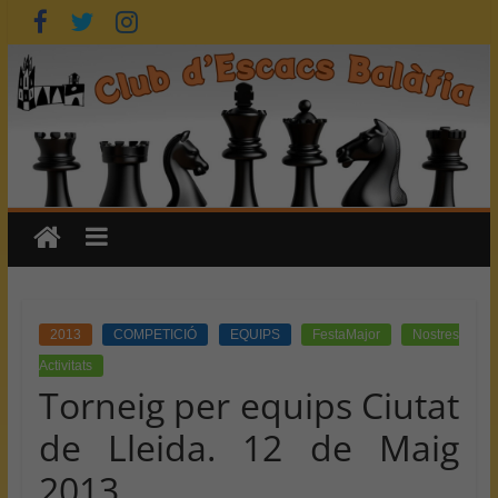
Skip
to
content
2013
COMPETICIÓ
EQUIPS
FestaMajor
Nostres
Activitats
Torneig per equips Ciutat
de Lleida. 12 de Maig
2013