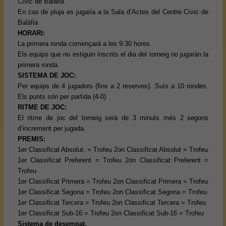
Cívic de Balàfia
En cas de pluja es jugaria a la Sala d’Actes del Centre Cívic de
Balàfia
HORARI:
La primera ronda començarà a les 9:30 hores
Els equips que no estiguin inscrits el dia del torneig no jugaràn la
primera ronda.
SISTEMA DE JOC:
.
Per equips de 4 jugadors (fins a 2 reserves). Suís a 10 rondes.
Els punts són per partida (4-0)
RITME DE JOC:
El ritme de joc del torneig serà de 3 minuts més 2 segons
d’increment per jugada.
PREMIS:
1er Classificat Absolut. = Trofeu 2on Classificat Absolut = Trofeu
1er Classificat Preferent = Trofeu 2on Classificat Preferent =
Trofeu
1er Classificat Primera = Trofeu 2on Classificat Primera = Trofeu
1er Classificat Segona = Trofeu 2on Classificat Segona = Trofeu
1er Classificat Tercera = Trofeu 2on Classificat Tercera = Trofeu
1er Classificat Sub-16 = Trofeu 2on Classificat Sub-16 = Trofeu
Sistema de desempat.