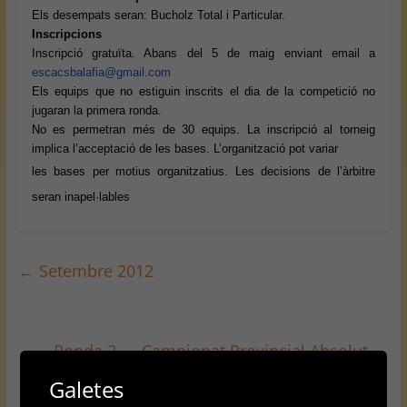
Els desempats seran: Bucholz Total i Particular.
Inscripcions
Inscripció gratuïta. Abans del 5 de maig enviant email a
escacsbalafia@gmail.com
Els equips que no estiguin inscrits el dia de la competició no
jugaran la primera ronda.
No es permetran més de 30 equips. La inscripció al torneig
implica l’acceptació de les bases. L’organització pot variar
les bases per motius organitzatius. Les decisions de l’àrbitre
seran inapel·lables
←
Setembre 2012
Ronda 2 — Campionat Provincial Absolut
→
Galetes