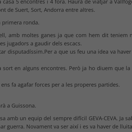
a casa 5 encontres i 4 fora. Haurà de viatjar a Vallfog
nt de Suert, Sort, Andorra entre altres.
la primera ronda.
urgell, amb moltes ganes ja que com hem dit tenie
es jugadors a gaudir dels escacs.
estar disputadíssim.Per a que us feu una idea va ha
ta sort en alguns encontres. Però ja ho diuem que la 
ens fa agafar forces per a les properes partides.
arà a Guissona.
casa amb un equip del sempre difícil GEVA-CEVA. Ja s
r guerra. Novament va ser així i es va haver de lluitar 