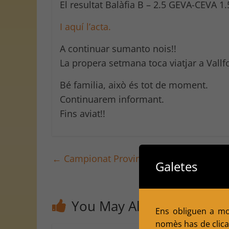
El resultat Balàfia B – 2.5 GEVA-CEVA 1.
I aquí l’acta.
A continuar sumanto nois!!
La propera setmana toca viatjar a Vall
Bé familia, això és tot de moment.
Continuarem informant.
Fins aviat!!
←
Campionat Provincial Individual de Ll
Galetes
You May Also Like
Ens obliguen a mol
nomès has de clicar