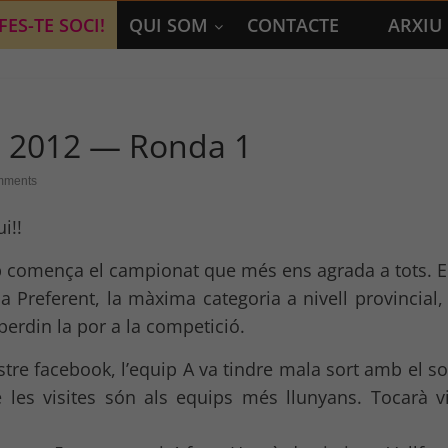
FES-TE SOCI!
QUI SOM
CONTACTE
ARXIU
s 2012 — Ronda 1
mments
i!!
 cop comença el campionat que més ens agrada a tots. 
eferent, la màxima categoria a nivell provincial, i 
perdin la por a la competició.
re facebook, l’equip A va tindre mala sort amb el sor
e les visites són als equips més llunyans. Tocarà vi