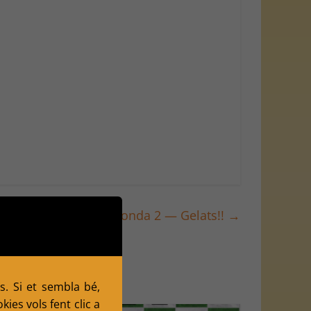
onat per equips — Ronda 2 — Gelats!!
→
s. Si et sembla bé,
ies vols fent clic a