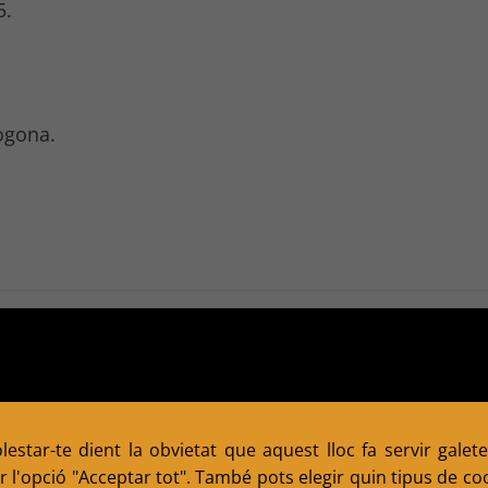
5.
fogona.
eida 2011 + Festa Major Sant Miquel
Campi
estar-te dient la obvietat que aquest lloc fa servir galete
 l'opció "Acceptar tot". També pots elegir quin tipus de cook