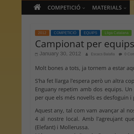
COMPETICIÓ
MATERIALS
2012
COMPETICIÓ
EQUIPS
Lliga Catalana
Campionat per equip
January 30, 2012
Escacs Balafia
0 Co
Molt bones a tots, ja tornem a estar aqu
S’ha fet llarga l’espera però un altra
Enguany repetim amb dos equips. Un a Pr
per que els més novells es desfoguin i 
Aquest any, tal com vam avançar al nost
4 al nostre local. Amb l’agreujant qu
(Elefant) i Mollerussa.