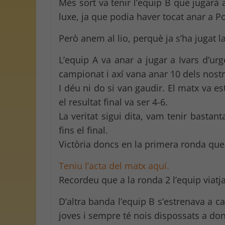
Més sort va tenir l’equip B que jugarà 
luxe, ja que podia haver tocat anar a Po
Però anem al lio, perquè ja s’ha jugat 
L’equip A va anar a jugar a Ivars d’
campionat i axí vana anar 10 dels nostr
I déu ni do si van gaudir. El matx va 
el resultat final va ser 4-6.
La veritat sigui dita, vam tenir bastan
fins el final.
Victòria doncs en la primera ronda que 
Teniu l’acta del matx aquí.
Recordeu que a la ronda 2 l’equip viatj
D’altra banda l’equip B s’estrenava a 
joves i sempre té nois dispossats a dona