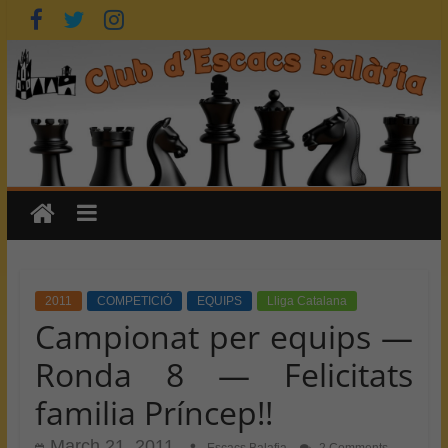
Skip
to
content
2011
COMPETICIÓ
EQUIPS
Lliga Catalana
Campionat per equips —
Ronda 8 — Felicitats
familia Príncep!!
March 21, 2011