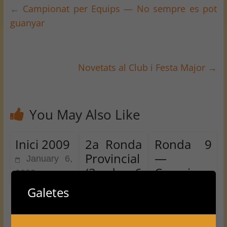
←
Campionat per Equips — No sempre es pot
guanyar
Novetats al Club i Festa Major
→
You May Also Like
Inici 2009
2a Ronda
Ronda 9
Provincial
—
January 6,
(3 de 6
Campion
2009
3
també)
at
Galetes
Provincial
October 18,
Absolut
2009
3