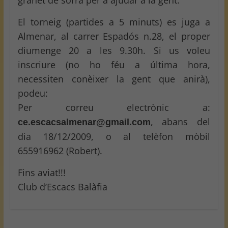
granet de sorra per a ajudar a la gent.
El torneig (partides a 5 minuts) es juga a
Almenar, al carrer Espadós n.28, el proper
diumenge 20 a les 9.30h. Si us voleu
inscriure (no ho féu a última hora,
necessiten conèixer la gent que anirà),
podeu:
Per correu electrònic a:
, abans del
ce.escacsalmenar@gmail.com
dia 18/12/2009, o al telèfon mòbil
655916962 (Robert).
Fins aviat!!!
Club d’Escacs Balàfia