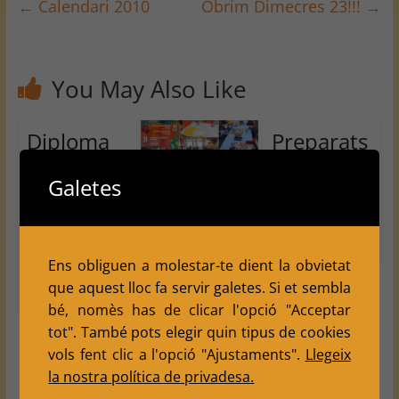
←
Calendari 2010
Obrim Dimecres 23!!!
→
You May Also Like
Diploma
Preparats
de la
, llestos
Galetes
Marató
……….
Cloenda
de TV3
January 19,
Tempora
2014.
2010
2
da al
Ens obliguen a molestar-te dient la obvietat
March 31,
nostre
que aquest lloc fa servir galetes. Si et sembla
2015
0
club
bé, nomès has de clicar l'opció "Acceptar
July 7,
tot". També pots elegir quin tipus de cookies
2023
vols fent clic a l'opció "Ajustaments".
Llegeix
0
la nostra política de privadesa.