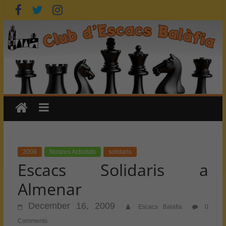
Skip
to
content
2009
Nostres Activitats
solidaris
Escacs Solidaris a
Almenar
December 16, 2009
Escacs Balafia
0
Comments