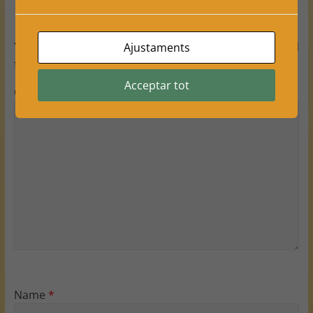
Leave a Reply
Your email address will not be published.
Required
Ajustaments
fields are marked
*
Acceptar tot
Comment
*
Name
*