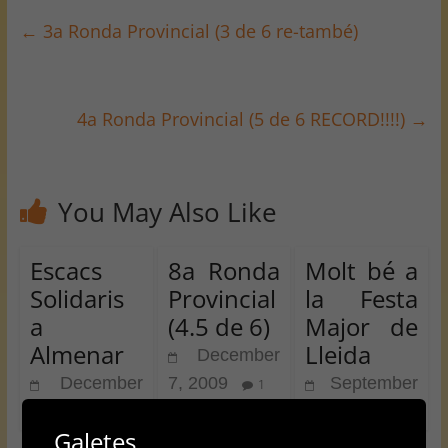
←
3a Ronda Provincial (3 de 6 re-també)
4a Ronda Provincial (5 de 6 RECORD!!!!)
→
You May Also Like
Escacs
8a Ronda
Molt bé a
Solidaris
Provincial
la Festa
a
(4.5 de 6)
Major de
Almenar
Lleida
December
December
7, 2009
September
1
16, 2009
26, 2009
0
2
Galetes