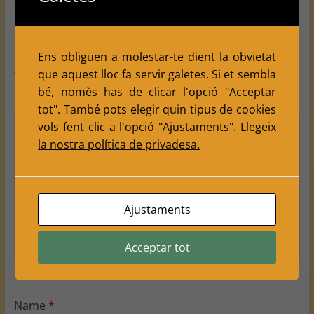
Leave a Reply
Ens obliguen a molestar-te dient la obvietat
Your email address will not be published.
Required
que aquest lloc fa servir galetes. Si et sembla
fields are marked
*
bé, nomès has de clicar l'opció "Acceptar
Comment
*
tot". També pots elegir quin tipus de cookies
vols fent clic a l'opció "Ajustaments".
Llegeix
la nostra política de privadesa.
Ajustaments
Acceptar tot
Name
*