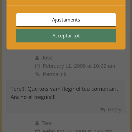
m’agradaria saber-ne per poder baixar els
fums a mes d’un!!!
Ajustaments
Petonets fieres i moltíssima sort el
diumenge
Acceptar tot
Reply
Jose
February 11, 2009 at 10:22 am
Permalink
Tere!!! Que tots vam llegir el teu comentari.
Ara no el treguis!!!
Reply
Tere
February 10, 2009 at 7:42 pm