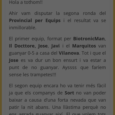
Hola a tothom!!
Ahir vam disputar la segona ronda del
Provincial per Equips
i el resultat va se
inmillorable.
El primer equip, format per
BiotronicMan
,
Il Docttore, Jose
,
Javi
i el
Marquitos
van
guanyar 0-5 a casa del
Vilanova
. Tot i que el
Jose
es va dur un bon ensurt i va estar a
punt de no guanyar. Ayssss que faríem
sense les trampetes!!!
El segon equip encara ho va tenir més fàcil
ja que els companys de
Sort
no van poder
baixar a causa d’una forta nevada que van
patir la nit abans. Una llàstima perquè no
ens agrada guanyar així. El que volem tots