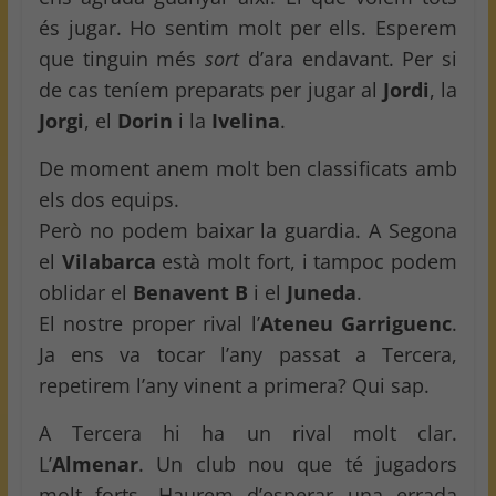
és jugar. Ho sentim molt per ells. Esperem
que tinguin més
sort
d’ara endavant. Per si
de cas teníem preparats per jugar al
Jordi
, la
Jorgi
, el
Dorin
i la
Ivelina
.
De moment anem molt ben classificats amb
els dos equips.
Però no podem baixar la guardia. A Segona
el
Vilabarca
està molt fort, i tampoc podem
oblidar el
Benavent B
i el
Juneda
.
El nostre proper rival l’
Ateneu Garriguenc
.
Ja ens va tocar l’any passat a Tercera,
repetirem l’any vinent a primera? Qui sap.
A Tercera hi ha un rival molt clar.
L’
Almenar
. Un club nou que té jugadors
molt forts. Haurem d’esperar una errada