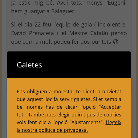
Ja estic mig bé. Avui tots, menys l’Eugeni,
hem guanyat a Balaguer.
Si el dia 22 feu l’equip de gala ( incloient el
David Prenafeta i el Mestre Català) penso
que com a molt podeu fer dos puntets 😉
Per tant si feu la porra a 1 € aposto per un
Galetes
3-2 i si surt millor, millor!
Salut!
Reply
Ens obliguen a molestar-te dient la obvietat
que aquest lloc fa servir galetes. Si et sembla
Tere
bé, nomès has de clicar l'opció "Acceptar
February 13, 2009 at 11:39 pm
tot". També pots elegir quin tipus de cookies
Permalink
vols fent clic a l'opció "Ajustaments".
Llegeix
la nostra política de privadesa.
jijiji m’assembla molt bé!!!!Només