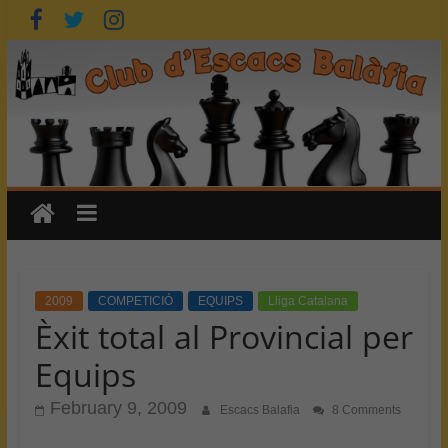
Skip
to
content
2009
COMPETICIÓ
EQUIPS
Lliga Catalana
Èxit total al Provincial per
Equips
February 9, 2009
Escacs Balafia
8 Comments