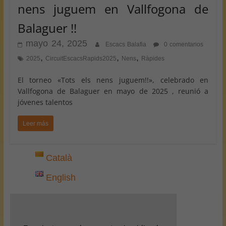
nens juguem en Vallfogona de
Balaguer !!
mayo 24, 2025
Escacs Balafia
0 comentarios
,
,
,
2025
CircuitEscacsRapids2025
Nens
Ràpides
El torneo «Tots els nens juguem!!», celebrado en
Vallfogona de Balaguer en mayo de 2025 , reunió a
jóvenes talentos
Leer más
Català
English