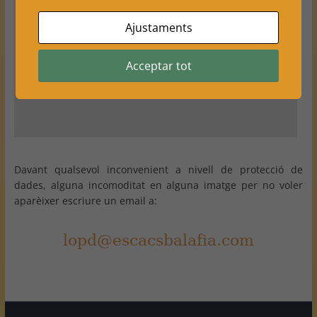
opción "Experiencia" en la aceptación de las cookies.
La opción más sencilla es borrar los datos del
Ajustaments
navegador, cerrarlo y volver a entrar en la página.
Acceptar tot
Revisa tus ajustes
Davant qualsevol inconvenient a nivell de protecció de
dades, alguna incomoditat en alguna imatge per no voler
aparèixer escriure un email a: