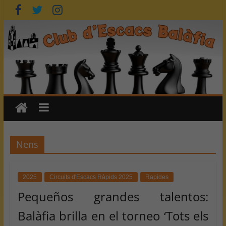
Saltar
al
contenido
Nens
2025
Circuits d'Escacs Ràpids 2025
Rapides
Pequeños grandes talentos:
Balàfia brilla en el torneo ‘Tots els