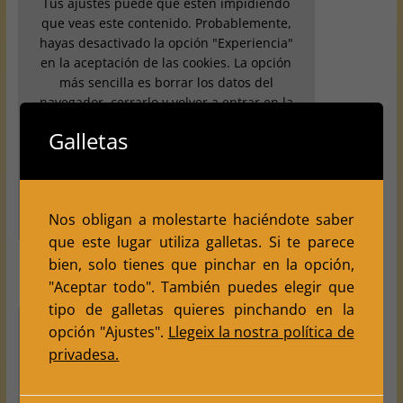
Tus ajustes puede que esten impidiendo
que veas este contenido. Probablemente,
hayas desactivado la opción "Experiencia"
en la aceptación de las cookies. La opción
más sencilla es borrar los datos del
navegador, cerrarlo y volver a entrar en la
página.
Galletas
Revisa tus ajustes
Nos obligan a molestarte haciéndote saber
que este lugar utiliza galletas. Si te parece
bien, solo tienes que pinchar en la opción,
"Aceptar todo". También puedes elegir que
tipo de galletas quieres pinchando en la
opción "Ajustes".
Llegeix la nostra política de
privadesa.
Tus ajustes puede que esten impidiendo que veas
este contenido. Probablemente, hayas desactivado la