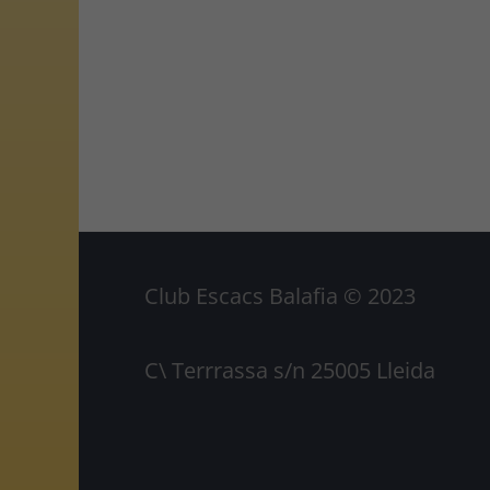
Club Escacs Balafia © 2023
C\ Terrrassa s/n 25005 Lleida