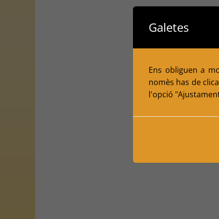
Galetes
Ens obliguen a mol
nomès has de clicar
l'opció "Ajustamen