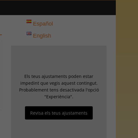
Español
English
Els teus ajustaments poden estar
impedint que vegis aquest contingut.
Probablement tens desactivada l'opció
"Experiència".
Revisa els teus ajustaments