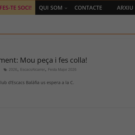
FES-TE SOCI!
QUI SOM
CONTACTE
ARXIU
iment: Mou peça i fes colla!
,
,
2026
EscacsAlcarrer
Festa Major 2026
Club d’Escacs Balàfia us espera a la C.