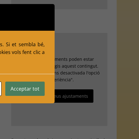
s. Si et sembla bé,
ies vols fent clic a
Els teus ajustaments poden estar
impedint que vegis aquest contingut.
Probablement tens desactivada l'opció
"Experiència".
Acceptar tot
Revisa els teus ajustaments