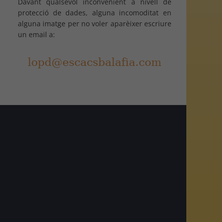
Davant qualsevol inconvenient a nivell de
protecció de dades, alguna incomoditat en
alguna imatge per no voler aparèixer escriure
un email a:
am
r
egram