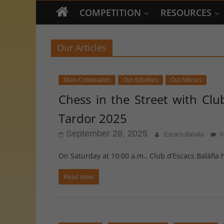
COMPETITION
RESOURCES
Our Articles
Main Celebration
Our Activities
Our Articles
Chess in the Street with Clu
Tardor 2025
September 28, 2025
Escacs Balafia
0
On Saturday at 10:00 a.m., Club d’Escacs Balàfia h
Read more