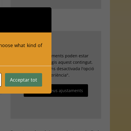
 choose what kind of
Els teus ajustaments poden estar
impedint que vegis aquest contingut.
Probablement tens desactivada l'opció
"Experiència".
Acceptar tot
Revisa els teus ajustaments