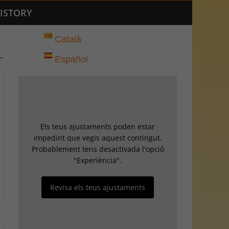
ISTORY
Català
Español
Els teus ajustaments poden estar
impedint que vegis aquest contingut.
Probablement tens desactivada l'opció
"Experiència".
Revisa els teus ajustaments