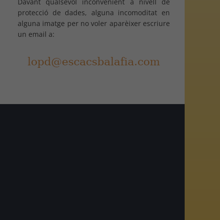
Davant qualsevol inconvenient a nivell de
protecció de dades, alguna incomoditat en
alguna imatge per no voler aparèixer escriure
un email a:
am
r
egram