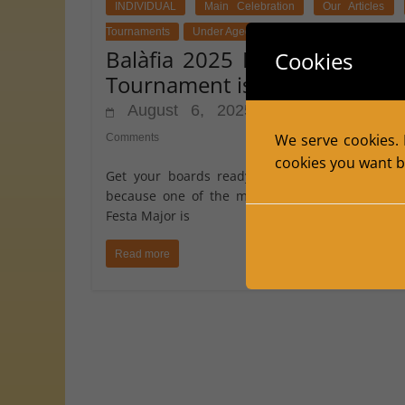
INDIVIDUAL
Main Celebration
Our Articles
Tournaments
Under Aged
Balàfia 2025 Festa Major Ch
Cookies
Tournament is Here!
August 6, 2025
Escacs Balafia
We serve cookies. I
Comments
cookies you want by
Get your boards ready and polish your strateg
because one of the most anticipated events of
Festa Major is
Read more