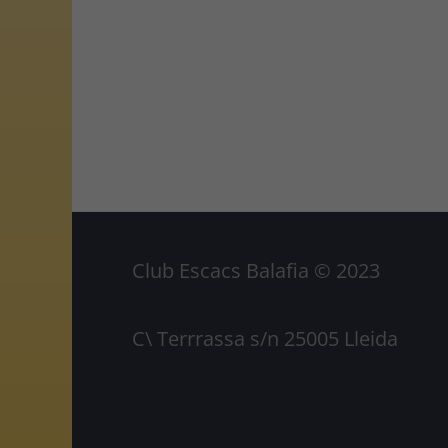
Club Escacs Balafia © 2023
C\ Terrrassa s/n 25005 Lleida