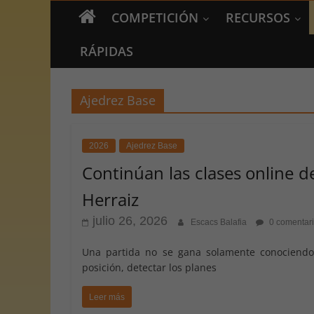
COMPETICIÓN
RECURSOS
RÁPIDAS
Ajedrez Base
2026
Ajedrez Base
Continúan las clases online 
Herraiz
julio 26, 2026
Escacs Balafia
0 comentar
Una partida no se gana solamente conociendo
posición, detectar los planes
Leer más