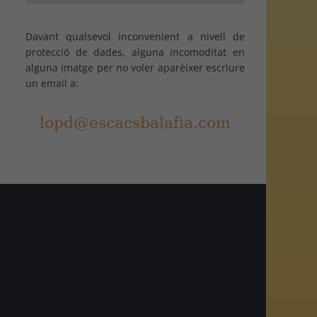
Davant qualsevol inconvenient a nivell de
protecció de dades, alguna incomoditat en
alguna imatge per no voler aparèixer escriure
un email a:
am
r
egram