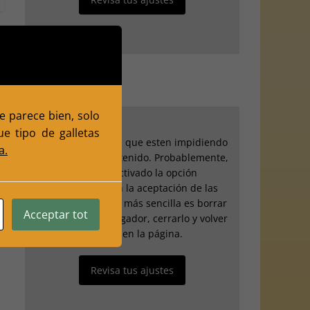
te parece bien, solo
e tipo de galletas
Tus ajustes puede que esten impidiendo
a.
que veas este contenido. Probablemente,
hayas desactivado la opción
"Experiencia" en la aceptación de las
cookies. La opción más sencilla es borrar
Acceptar tot
los datos del navegador, cerrarlo y volver
a entrar en la página.
Revisa tus ajustes