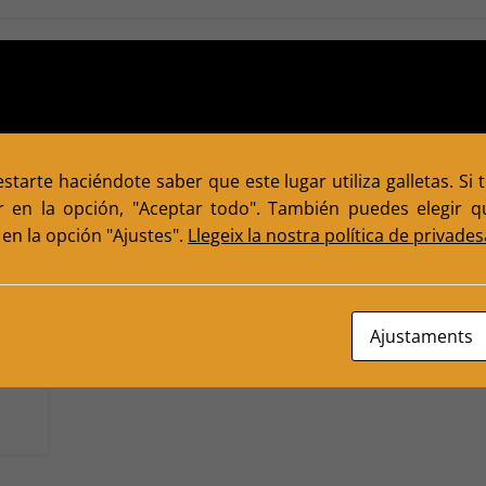
edrez
rez
ub
tarte haciéndote saber que este lugar utiliza galletas. Si 
r en la opción, "Aceptar todo". También puedes elegir qu
en la opción "Ajustes".
Llegeix la nostra política de privades
0
 las
Ajustaments
mana