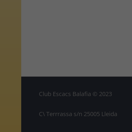
Club Escacs Balafia © 2023
C\ Terrrassa s/n 25005 Lleida