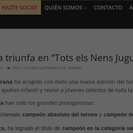
HAZTE SOCIO!
QUIÉN SOMOS
CONTACTO
A
ia triunfa en “Tots els Nens Ju
,
,
os
2025
CircuitEscacsRapids2025
Ràpides
urana
ha acogido con éxito una nueva edición del t
ajedrez infantil y reunir a jóvenes talentos de toda la
ia
han sido los grandes protagonistas:
oclamado
campeón absoluto del torneo
y
campeón de
ca
, ha logrado el título de
campeón en la categoría s