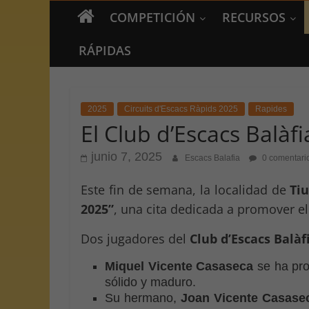
COMPETICIÓN
RECURSOS
RÁPIDAS
2025
Circuits d'Escacs Ràpids 2025
Rapides
El Club d’Escacs Balàf
junio 7, 2025
Escacs Balafia
0 comentari
Este fin de semana, la localidad de
Ti
2025”
, una cita dedicada a promover el 
Dos jugadores del
Club d’Escacs Balàf
Miquel Vicente Casaseca
se ha pr
sólido y maduro.
Su hermano,
Joan Vicente Casase