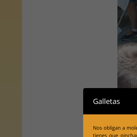
Galletas
Nos obligan a moles
tienes que pincha