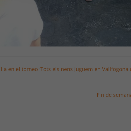
lla en el torneo ‘Tots els nens juguem en Vallfogona 
Fin de semana