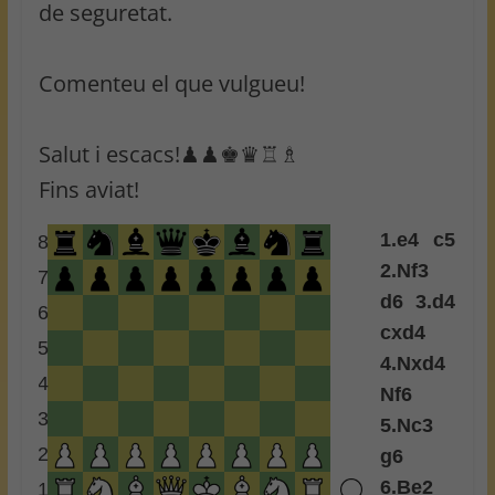
de seguretat.
Comenteu el que vulgueu!
Salut i escacs!♟♟♚♛♖♗
Fins aviat!
1.
e4
c5
8
2.
Nf3
7
d6
3.
d4
6
cxd4
5
4.
Nxd4
4
Nf6
3
5.
Nc3
2
g6
6.
Be2
1