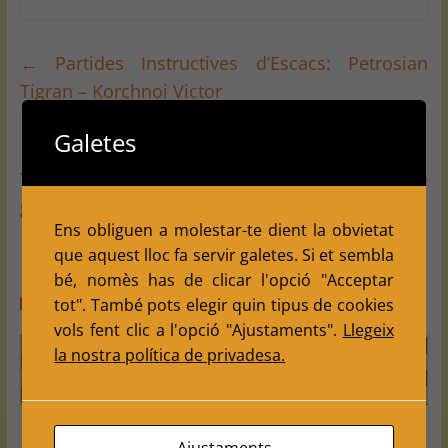
←
Partides Instructives d’Escacs: Petrosian
Tigran – Korchnoi Victor
Galetes
Torneig d’Escacs al Centre Cívic de Balàfia – 3 de
gener de 2025
→
Ens obliguen a molestar-te dient la obvietat
que aquest lloc fa servir galetes. Si et sembla
bé, nomès has de clicar l'opció "Acceptar
You May Also Like
tot". També pots elegir quin tipus de cookies
vols fent clic a l'opció "Ajustaments".
Llegeix
la nostra política de privadesa.
Partides
Ronda 8
Partides