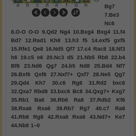
a
b
c
d
e
f
g
h
Bg7
7.
Be3
Nc6
8.
O-O
O-O
9.
Qd2
Ng4
10.
Bxg4
Bxg4
11.
f4
Bd7
12.
Rad1
Kh8
13.
h3
f5
14.
exf5
gxf5
15.
Rfe1
Qe8
16.
Nd5
Qf7
17.
c4
Rac8
18.
Nf3
h6
19.
c5
e6
20.
Nc3
d5
21.
Nb5
Rb8
22.
b4
Bf6
23.
Nd6
Qg7
24.
b5
Nd8
25.
Bd4
Nf7
26.
Bxf6
Qxf6
27.
Nxf7+
Qxf7
28.
Ne5
Qg7
29.
Qd4
Kh7
30.
c6
Rg8
31.
Rd2
bxc6
32.
Qxa7
Rbd8
33.
bxc6
Bc8
34.
Qxg7+
Kxg7
35.
Rb1
Ba6
36.
Rb6
Ra8
37.
Rdb2
Kf6
38.
Rxa6
Rxa6
39.
Rb7
Rg7
40.
c7
Ra8
41.
Rb8
Rg8
42.
Rxa8
Rxa8
43.
Nd7+
Ke7
44.
Nb8
1–0