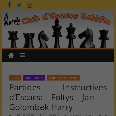
Skip
to
content
2024
MATERIALS
Partides Instructives
Partides Instructives
d’Escacs: Foltys Jan –
Golombek Harry
December 17, 2024