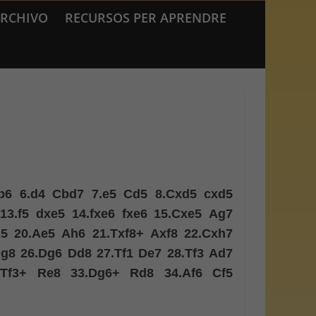
RCHIVO
RECURSOS PER APRENDRE
b6
6.
d4
Cbd7
7.
e5
Cd5
8.
Cxd5
cxd5
13.
f5
dxe5
14.
fxe6
fxe6
15.
Cxe5
Ag7
5
20.
Ae5
Ah6
21.
Txf8+
Axf8
22.
Cxh7
g8
26.
Dg6
Dd8
27.
Tf1
De7
28.
Tf3
Ad7
.
Tf3+
Re8
33.
Dg6+
Rd8
34.
Af6
Cf5