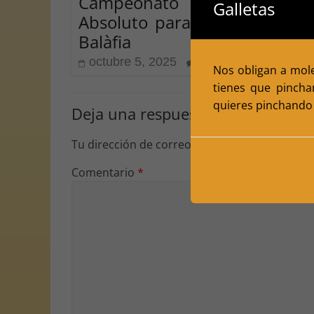
Campeonato Individua
Galletas
Absoluto para el Club d’Esca
Balàfia
octubre 5, 2025
0
Nos obligan a moles
tienes que pincha
quieres pinchando 
Deja una respuesta
Tu dirección de correo electrónico no será pu
Comentario
*