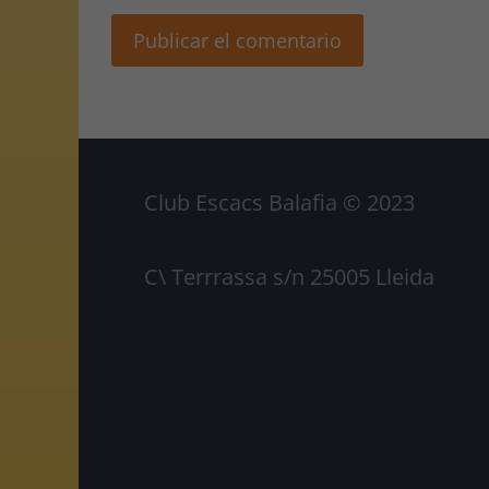
Club Escacs Balafia © 2023
C\ Terrrassa s/n 25005 Lleida