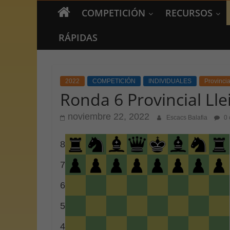
COMPETICIÓN
RECURSOS
RÁPIDAS
2022
COMPETICIÓN
INDIVIDUALES
Provincia
Ronda 6 Provincial Lle
noviembre 22, 2022
Escacs Balafia
0 
8
7
6
5
4