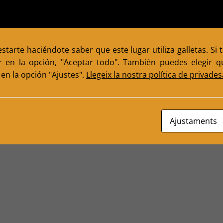
l
Bellpuig 2022
V
cs
octubre 5, 2022
0
tarte haciéndote saber que este lugar utiliza galletas. Si 
r en la opción, "Aceptar todo". También puedes elegir qu
en la opción "Ajustes".
Llegeix la nostra política de privades
blicada.
Los campos obligatorios están marcados con
*
Ajustaments