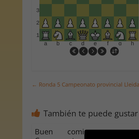
3
2
1
a
b
c
d
e
f
g
h
←
Ronda 5 Campeonato provincial Lleid
También te puede gustar
Buen comienzo en e