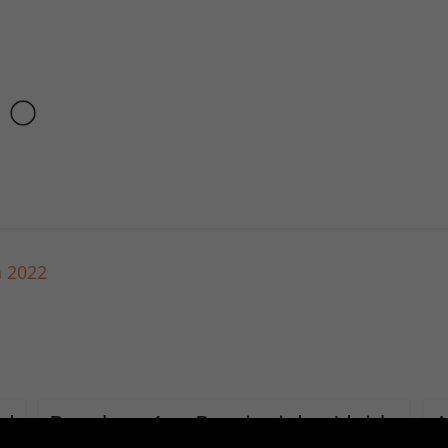
a 2022
l
Ronda 1 Provincial Lleida
A