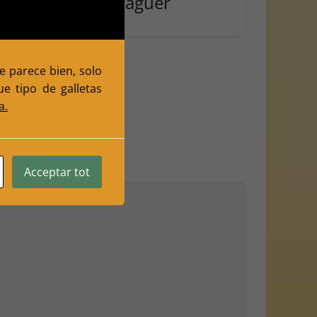
allfogona de Balaguer
julio 26, 2026
0
te parece bien, solo
e tipo de galletas
a.
Acceptar tot