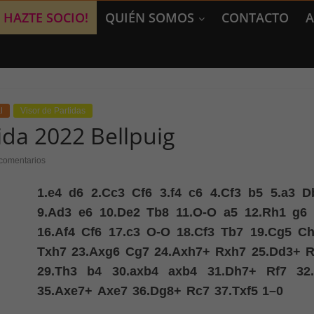
HAZTE SOCIO!
QUIÉN SOMOS
CONTACTO
A
l
Visor de Partidas
ida 2022 Bellpuig
comentarios
1.
e4
d6
2.
Cc3
Cf6
3.
f4
c6
4.
Cf3
b5
5.
a3
D
9.
Ad3
e6
10.
De2
Tb8
11.
O-O
a5
12.
Rh1
g6
16.
Af4
Cf6
17.
c3
O-O
18.
Cf3
Tb7
19.
Cg5
Ch
Txh7
23.
Axg6
Cg7
24.
Axh7+
Rxh7
25.
Dd3+
R
29.
Th3
b4
30.
axb4
axb4
31.
Dh7+
Rf7
32
35.
Axe7+
Axe7
36.
Dg8+
Rc7
37.
Txf5
1–0