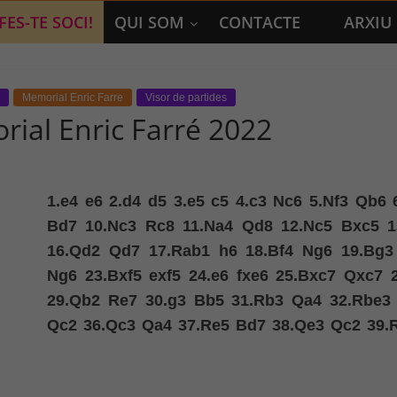
FES-TE SOCI!
QUI SOM
CONTACTE
ARXIU
Memorial Enric Farre
Visor de partides
ial Enric Farré 2022
1.
e4
e6
2.
d4
d5
3.
e5
c5
4.
c3
Nc6
5.
Nf3
Qb6
Bd7
10.
Nc3
Rc8
11.
Na4
Qd8
12.
Nc5
Bxc5
1
16.
Qd2
Qd7
17.
Rab1
h6
18.
Bf4
Ng6
19.
Bg3
Ng6
23.
Bxf5
exf5
24.
e6
fxe6
25.
Bxc7
Qxc7
29.
Qb2
Re7
30.
g3
Bb5
31.
Rb3
Qa4
32.
Rbe3
Qc2
36.
Qc3
Qa4
37.
Re5
Bd7
38.
Qe3
Qc2
39.