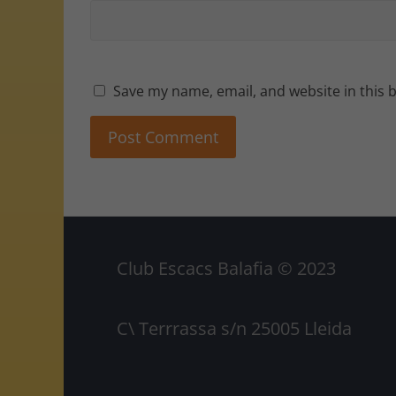
Save my name, email, and website in this 
Club Escacs Balafia © 2023
C\ Terrrassa s/n 25005 Lleida