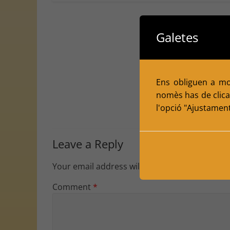
Galetes
Ens obliguen a mol
nomès has de clicar
l'opció "Ajustamen
Leave a Reply
Your email address will not be published.
Requ
Comment
*