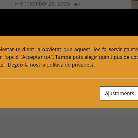
September 28, 2025
0
P
A
estar-te dient la obvietat que aquest lloc fa servir galete
C
 l'opció "Acceptar tot". També pots elegir quin tipus de cook
ts".
Llegeix la nostra política de privadesa.
Ajustaments
ired fields are marked
*