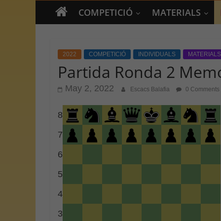
COMPETICIÓ
MATERIALS
2022
COMPETICIÓ
INDIVIDUALS
MATERIALS
Partida Ronda 2 Memor
May 2, 2022
Escacs Balafia
0 Comments
8
7
6
5
4
3