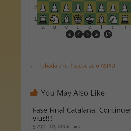
2
1
a
b
c
d
e
f
g
h
←
Trobada amb l’associació ASPID
You May Also Like
Fase Final Catalana. Continu
vius!!!!
April 19, 2009
4