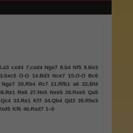
6.
a3
cxd4
7.
cxd4
Nge7
8.
b4
Nf5
9.
Be3
3.
bxc5
O-O
14.
Bd3
Nce7
15.
O-O
Bc6
Nge7
20.
Rb4
Rc7
21.
Rfb1
a6
22.
Bf4
26.
Re1
Re8
27.
Ne5
Nxe5
28.
Rxe5
Qa5
Qc4
33.
Re1
Kf7
34.
Qb4
Qd3
35.
R5e3
Rxd5
Kf6
40.
Rxd7
1–0