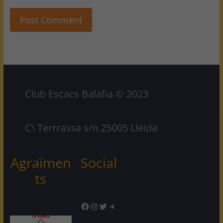
Club Escacs Balafia © 2023
C\ Terrrassa s/n 25005 Lleida
Agraïmen
Social
ts
Facebook
Instagram
Twitter
Telegram