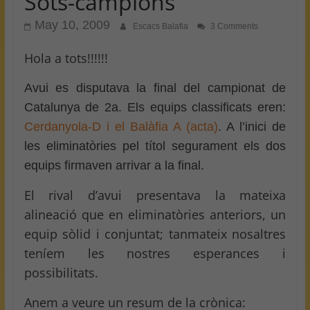
Sots-campions
May 10, 2009
Escacs Balafia
3 Comments
Hola a tots!!!!!!
Avui es disputava la final del campionat de
Catalunya de 2a. Els equips classificats eren:
Cerdanyola-D i el Balàfia A (acta)
. A l’inici de
les eliminatòries pel títol segurament els dos
equips firmaven arrivar a la final.
El rival d’avui presentava la mateixa
alineació que en eliminatòries anteriors, un
equip sòlid i conjuntat; tanmateix nosaltres
teníem les nostres esperances i
possibilitats.
Anem a veure un resum de la crònica: