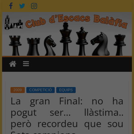
Skip
to
content
2009
COMPETICIÓ
EQUIPS
La gran Final: no ha
pogut ser… llàstima..
però recordeu que sou