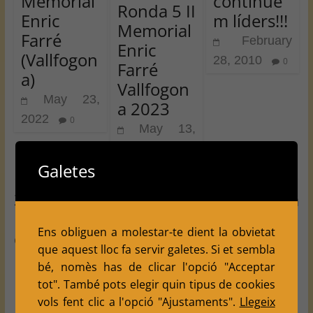
Memorial
continue
Ronda 5 II
Enric
m líders!!!
Memorial
Farré
February
Enric
(Vallfogon
28, 2010
0
Farré
a)
Vallfogon
May 23,
a 2023
2022
0
May 13,
2023
0
Galetes
3 thoughts on “
La gran Final: no ha
pogut ser… llàstima.. però recordeu
Ens obliguen a molestar-te dient la obvietat
que sou Sots-campions
”
que aquest lloc fa servir galetes. Si et sembla
bé, nomès has de clicar l'opció "Acceptar
Tere
tot". També pots elegir quin tipus de cookies
May 12, 2009 at 1:39 pm
vols fent clic a l'opció "Ajustaments".
Llegeix