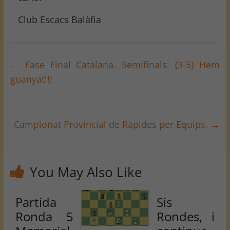
Club Escacs Balàfia
←
Fase Final Catalana. Semifinals: (3-5) Hem
guanyat!!!
Campionat Provincial de Ràpides per Equips.
→
You May Also Like
Partida
Sis
Ronda 5
Rondes, i