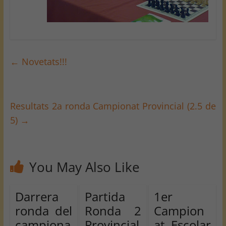
←
Novetats!!!
Resultats 2a ronda Campionat Provincial (2.5 de
5)
→
You May Also Like
Darrera
Partida
1er
ronda del
Ronda 2
Campion
campiona
Provincial
at Escolar