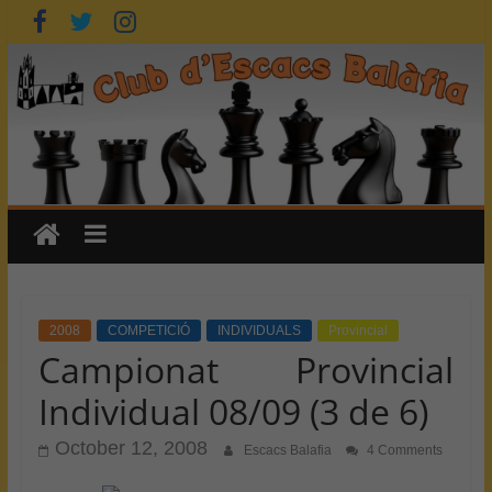
Skip
to
content
2008
COMPETICIÓ
INDIVIDUALS
Provincial
Campionat Provincial
Individual 08/09 (3 de 6)
October 12, 2008
Escacs Balafia
4 Comments