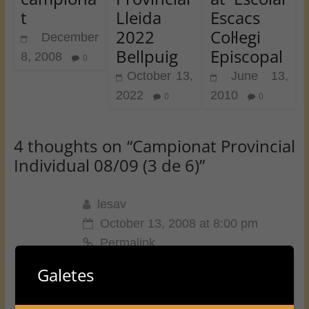
t
Lleida
Escacs
2022
Col·legi
December
Bellpuig
Episcopal
8, 2008
0
October 13,
June 13,
2022
2010
0
0
4 thoughts on “
Campionat Provincial
Individual 08/09 (3 de 6)
”
lesav
October 13, 2008 at 8:00 pm
Permalink
Galetes
Ei!que és la sortida del cangrejo que fa la
pinça .