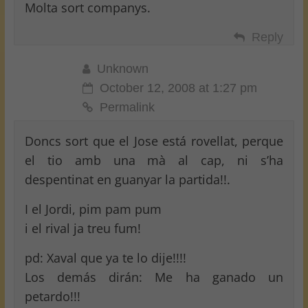
Molta sort companys.
Reply
Unknown
October 12, 2008 at 1:27 pm
Permalink
Doncs sort que el Jose está rovellat, perque
el tio amb una mà al cap, ni s’ha
despentinat en guanyar la partida!!.
I el Jordi, pim pam pum
i el rival ja treu fum!
pd: Xaval que ya te lo dije!!!!
Los demás dirán: Me ha ganado un
petardo!!!