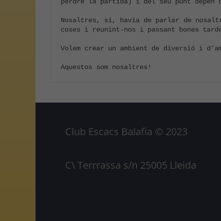
perdre la partida) i del seu punt depèn 
Nosaltres, sí, havia de parlar de nosalt
coses i reunint-nos i passant bones tard
Volem crear un ambient de diversió i d’a
Aquestos som nosaltres!
Club Escacs Balafia © 2023
C\ Terrrassa s/n 25005 Lleida