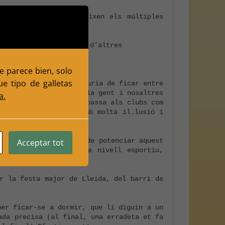
rs i psicòlegs reconeixen els múltiples 
te parece bien, solo
e tipo de galletas
realitat no els hi hauria de ficar entre 
activitats per a que la gent i nosaltres 
a.
 així (és el que ens passa als clubs com 
e tenim i sobretot amb molta il.lusió i 
, a avis.

ove amb moltes ganes de potenciar aquest 
Acceptar tot
t aconseguint èxits a nivell esportiu, 
r la festa major de Lleida, del barri de 
er ficar-se a dormir, que li diguin a un 
da precisa (al final, una erradeta et fa 