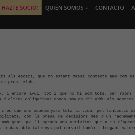
HAZTE SOCIO!
QUIÉN SOMOS
CONTACTO
A
ats als escacs, que no estant massa contents amb com es 
re propi club.

7, i encara avui, tot i que no hi som tots, per raons ò
 d'altres obligacions doncs hem de dir adéu als nostres 
 crec que ens acompanyarà tota la vida, pel fantàstic es
bilitats, com la presa de decisions des d'un raonamen
 amb gent que li agrada una activitat que a tú t'agrad
c inabastable (almenys pel cervell humà) i fregant valors