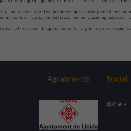
que el seu equip "guanyi el matx". Emoció i tensió fins a
res, nosaltres som les persones que tenim passió per aque
es al centre  cívic de Balàfia, en un clima agradable, fa
mistat al voltant d’aquest esport, i per això us diem, qu
Agraïments
Social
Facebook
Instagr
Twitte
Tel