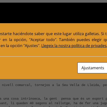
a tal pel Comitè Olímpic Internacional (COI). Educado
tarte haciéndote saber que este lugar utiliza galletas. Si 
r en la opción, "Aceptar todo". También puedes elegir qu
questes sortides amb els meus amics "dels escacs" que en 
ó. Sortides als pobles a jugar en equip, organització d'
en la opción "Ajustes".
Llegeix la nostra política de privades
ena de que no ens hàgin pogut cedir més material i coses
 minso)), al cap i a la fi, fem el que podem amb el qu
mb aquest esport tan enriquidor per a tothom, desde nens
alunya com Associació Esportiva (n.13848). Som un club j
Ajustaments
 amb la tasca engegada fa quasi 15 anys,  on hem esta
ips de la nostra categoria, entre d’altres.

 nivell comarcal, tornejos a la Seu Vella de Lleida, pe
s una cosa intrínseca, la gent  pensa que és un esport p
sant, li queden 40 segons al rellotge, ha de fer una juga