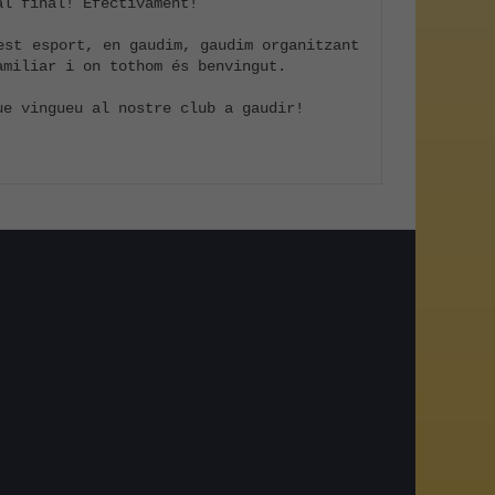
l final! Efectivament!

st esport, en gaudim, gaudim organitzant 
miliar i on tothom és benvingut.

e vingueu al nostre club a gaudir!

am
r
egram