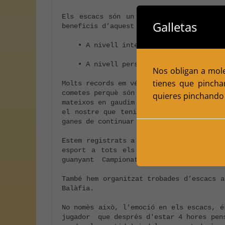
Els escacs són un esport reconegut com 
Galletas
beneficis d’aquest esport:

    • A nivell intel·lectual, augmenta la lògica, la capacitat de càlcul, la capacitat d’atenció i concentració, entre d’altres

    • A nivell personal, millora el control emocional, la capacitat d’organització, presa de decisions, etc.

Nos obligan a moles
tienes que pincha
Molts records em vénen al cap de totes a
cometes perquè són els meus amics de deb
quieres pinchando 
mateixos en gaudim (moltes vegades amb p
el nostre que tenim un pressupost molt 
ganes de continuar i continuar endavant a
Estem registrats a la Generalitat de Cat
esport a tots els nivells, i continuem
guanyant  Campionats de Catalunya per Equ
També hem organitzat trobades d’escacs a
Balàfia.

No nomès això, l'emoció en els escacs, é
jugador  que després d'estar 4 hores pen