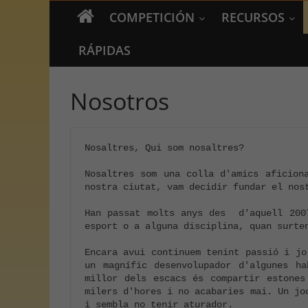
COMPETICIÓN
RECURSOS
RÁPIDAS
Nosotros
Nosaltres, Qui som nosaltres?

Nosaltres som una colla d'amics aficion
nostra ciutat, vam decidir fundar el nost
Han passat molts anys des  d'aquell 200
esport o a alguna disciplina, quan surten
Encara avui continuem tenint passió i jo
un magnífic desenvolupador d'algunes ha
millor dels escacs és compartir estones
milers d'hores i no acabaries mai. Un jo
i sembla no tenir aturador.
